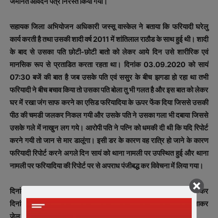
जमानत आवेदन पत्र निरस्‍त किया गया।
सहायक जिला अभियोजन अधिकारी जस्‍सू वास्‍केल ने बताया कि फरियादी घरेलु
कार्य करती है तथा उसकी शादी वर्ष 2011 में शांतिलाल राठौड के साथ हुई थी। शादी
के बाद से उसका पति छोटी-छोटी बातो को लेकर आये दिन उसे शारीरिक एवं
मानसिक रूप से प्रताडित करता रहता था। दिनांक 03.09.2020 को सायं
07:30 बजें की बात है जब उसके पति एवं ससुर के बीच झगडा हो रहा था तभी
फरियादी ने बीच बचाव किया तो उसका पति बोला तु भी गलत है और इस बात को लेकर
घर में रखा जंग साफ करने का एसिड फरियादिया के ऊपर फेंक दिया जिससे उसकी
पीठ की चमडी जलकर निकल गयी और उसके पति ने उसका गला भी दबाया जिससे
उसके गले में नाखुन लग गये। आरोपी पति ने पत्नि को धमकी दी थी कि यदि रिपोर्ट
करने गयी तो जान से मार डालूंगा। इसी डर के कारण वह रात्रि हो जाने के कारण
फरियादी रिपोर्ट करने अगले दिन सायं को थाना नामली पर उपस्थित हुई और थाना
नामली पर फरियादिया की रिपोर्ट पर से अपराध पंजीबद्ध कर विवेचना में लिया गया।
दिनांक 04.09.2020 को रात्रि में आरोपी शांतिलाल राठौड को गिरफ्तार कर
दिनांक 05.09.2020 को न्‍यायालय में पेश किया गया जहॉ से जेल वारंट बनाकर
जेल दाखिल किया गया।