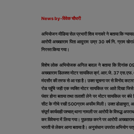
News by-विवेक चौधरी
अभियोजन मीडिया सेल प्रभारी शिव मनावरे ने बताया कि न्‍यायाल
आरोपी अख्खाराम पिता आदुराम उम्र 30 वर्ष नि. ग्राम खेर
निरस्‍त किया गया।
विशेष लोक अभियोजक अनिल बादल ने बताया कि दिनांक 09.
अख्खाराम डिलक्‍स मोटर सायकिल क्रं. आर.जे. 37 एस.एफ. 0
मंदसौर की तरफ से आ रहा है। उक्‍त सूचना पर से विनोद कटारा, प
रोड पहॅूचे जहॅा एक व्‍यक्ति मोटर सायकिल पर आते दिखा ज
पंवार होना बताया तथा तलाशी लेने पर मोटर सायकिल पर बंध
सीट के नीचे रखी 500ग्राम अफीम मिली। उक्‍त डोडाचुरा, अ
संपूर्ण कार्यवाही पश्‍चात् थाना नामली पर आरोपी के विरूद्ध
कर विवेचना में लिया गया। पुछताछ करने पर आरोपी अख्‍खाराम
भारती से लेकर आना बताया है। अनुसंधान उपरांत अभियोग पत्र म