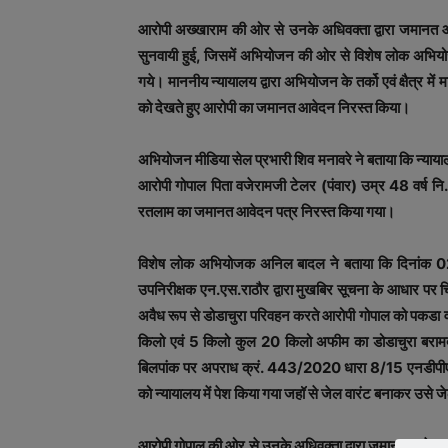
आरोपी अख्‍खाराम की ओर से उनके अधिवक्‍ता द्वारा जमानत
सुनवायी हुई, जिसमें अभियोजन की ओर से विशेष लोक अभियोज
गये। माननीय न्‍यायालय द्वारा अभियोजन के तर्को एवं क्षैत्र म
को देखते हुए आरोपी का जमानत आवेदन निरस्‍त किया।
अभियोजन मीडिया सेल प्रभारी शिव मनावरे ने बताया कि न्‍यायाल
आरोपी गोपाल पिता वजेरामजी टेलर (पंवार) उम्र 48 वर्ष नि.
रतलाम का जमानत आवेदन पत्र निरस्‍त किया गया।
विशेष लोक अभियोजक अनिल बादल ने बताया कि दिनांक 02.
उपनिरीक्षक एन.एस.राठौर द्वारा मुखबिर सूचना के आधार पर
अवैध रूप से डोडाचुरा परिवहन करते आरोपी गोपाल को पकडा व उसके
किलो एवं 5 किलो कुल 20 किलो अफीम का डोडाचुरा बरामद
बिलपांक पर अपराध क्रं. 443/2020 धारा 8/15 एनडीपीएस एक
को न्‍यायालय में पेश किया गया जहॉ से जेल वारंट बनाकर उसे 
आरोपी गोपाल की ओर से उनके अधिवक्‍ता द्वारा जमानत आवेदन