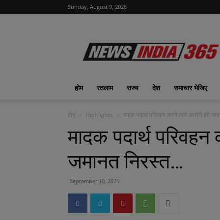
Sunday, August 9, 2026
News
India
365
|
ख़बरों
का
होम
रतलाम
राज्य
देश
समाचार भेजिए
फीवर
होम
Highlights
मादक पदार्थ परिवहन करने वाले आरोपी की जम
मादक पदार्थ परिवहन 
जमानत निरस्‍त…
September 10, 2020