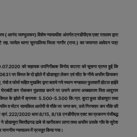
य ( आनंद जाम्‍भुलकर) विशेष न्‍यायाधीश अंतर्गत एनडीपीएस एक्‍ट रतलाम द्वारा
ाटे तह. जायेल थाना सुरपालिया जिला नागौर (राज.) का जमानत आवेदन पत्र
07.2020 को सहायक उपनिरीक्षक विनोद कटारा को सूचना प्राप्‍त हुई कि
631 पर विमल के दो झोले में डोडाचूरा लेकर एवं सीट के नीचे अफीम छिपाकर
ंचो व फोर्स सहित मुखबिर द्वारा बताये गये स्‍थान मण्‍डावल फुलवारी होटल हाईवे
िसे घेराबंदी कर रोककर पुछताछ करने पर उसने अपना अख्खाराम पिता आदुराम
े विमल के झोले में क्रमश: 5.500-5.500 कि.ग्रा. कुटा हुआ डोडाचुरा तथा
फीम व मोटर सायकिल आरोपी से मौके पर जप्‍त कर, उसे गिरफ्तार कर मौके की
 अपराध क्रं. 222/2020 धारा 8/15, 8/18 एनडीपीएस एक्‍ट का प्रकरण पंजीबद्ध
 ने डोडाचुरा चित्‍तौढगढ ढाबे से खरीदकर लाना तथा अफीम उसके गॉव के सुरेश
ाननीय न्‍यायालय में प्रस्‍तुत किया गया।