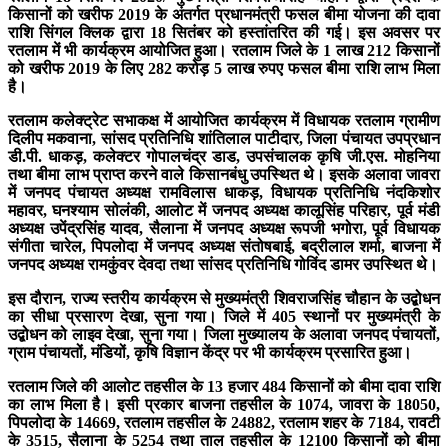
किसानों को खरीफ 2019 के अंतर्गत प्रधानमंत्री फसल बीमा योजना की दावा
राशि सिंगल क्लिक द्वारा 18 सितंबर को हस्तांतरित की गई। इस अवसर पर
रतलाम में भी कार्यक्रम आयोजित हुआ। रतलाम जिले के 1 लाख 212 किसानों
को खरीफ 2019 के लिए 282 करोड़ 5 लाख रुपए फसल बीमा राशि लाभ मिला
है।
रतलाम कलेक्ट्रेट सभाकक्ष में आयोजित कार्यक्रम में विधायक रतलाम ग्रामीण
दिलीप मकवाना, सांसद प्रतिनिधि शांतिलाल पाटीदार, जिला पंचायत उपप्रधान
डी.पी. धाकड़, कलेक्टर गोपालचंद्र डाड, उपसंचालक कृषि जी.एस. मोहनिया
तथा बीमा लाभ प्राप्त करने वाले किसानबंधु उपस्थित थे। इसके अलावा जावरा
में जनपद पंचायत अध्यक्ष रामविलास धाकड़, विधायक प्रतिनिधि नंदकिशोर
महावर, घनश्याम सोलंकी, आलोट में जनपद अध्यक्ष कालूसिंह परिहार, पूर्व मंडी
अध्यक्ष उपेंद्रसिंह यादव, सैलाना में जनपद अध्यक्ष रूपजी भगोरा, पूर्व विधायक
संगीता चारेल, पिपलोदा में जनपद अध्यक्ष संतोषबाई, बद्रीलाल शर्मा, बाजना में
जनपद अध्यक्ष रामकुंवर देवदा तथा सांसद प्रतिनिधि गोविंद डामर उपस्थित थे।
इस दौरान, राज्य स्तरीय कार्यक्रम से मुख्यमंत्री शिवराजसिंह चौहान के उद्बोधन
का सीधा प्रसारण देखा, सुना गया। जिले में 405 स्थानों पर मुख्यमंत्री के
उद्बोधन को लाइव देखा, सुना गया। जिला मुख्यालय के अलावा जनपद पंचायतों,
ग्राम पंचायतों, मंडियों, कृषि विज्ञान केंद्र पर भी कार्यक्रम प्रसारित हुआ।
रतलाम जिले की आलोट तहसील के 13 हजार 484 किसानों को बीमा दावा राशि
का लाभ मिला है। इसी प्रकार बाजना तहसील के 1074, जावरा के 18050,
पिपलोदा के 14669, रतलाम तहसील के 24882, रतलाम शहर के 7184, रावटी
के 3515, सैलाना के 5254 तथा ताल तहसील के 12100 किसानों को बीमा