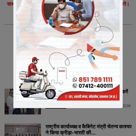
साथ अपने को अपडेट रखने के लिए, ऊपर दी गई लिंक पर क्लिक करे।
आप स्वयं जुड़े और अपने मित्रों साथियों को भी जोड़े|
संबंधित लेख
मीडिया में संगठन को सशक्त रूप से प्रस्तुत करें
मीडिया प्रभारी...
Neeraj Barmecha
-
July 13, 2026
HIGHLIGHTS
राष्ट्रीय कार्याध्यक्ष व कैबिनेट मंत्री चेतन्य काश्यप
ने किया क्रीड़ा-भारती की...