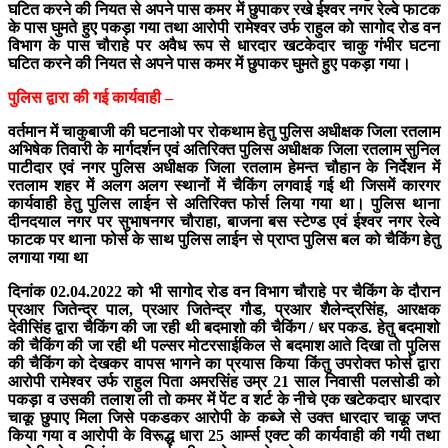
घटित करने की नियत से अपने पास कमर में छुपाकर रखे ईश्वर नगर रेल्वे फाटक
के पास घुमते हुए पकड़ा गया तथा आरोपी रामेश्वर उर्फ राहुल को सागोद रोड वन
विभाग के पास चौराहे पर अवैध रूप से धारदार खटकेदार चाकु गंभीर घटना
घटित करने की नियत से अपने पास कमर में छुपाकर घुमते हुए पकड़ा गया।
पुलिस द्वारा की गई कार्यवाही –
वर्तमान में चाकुबाजी की घटनाओ पर रोकथाम हेतु पुलिस अधीक्षक जिला रतलाम
अभिषेक तिवारी के मार्गदर्शन एवं अतिरिक्त पुलिस अधीक्षक जिला रतलाम सुनिल
पाटीदार एवं नगर पुलिस अधीक्षक जिला रतलाम हेमन्त चौहान के निर्देशन में
रतलाम शहर में अलग अलग स्थानों में चैकिंग लगवाई गई थी जिसमें कारगर
कार्यवाही हेतु पुलिस लाईन से अतिरिक्त फोर्स लिया गया था। पुलिस थाना
दीनदयाल नगर पर सुभाषनगर चौराहा, बाजना बस स्टेण्ड एवं ईश्वर नगर रेल्वे
फाटक पर थाना फोर्स के साथ पुलिस लाईन से प्राप्त पुलिस बल को चैकिंग हेतु
लगाया गया था
दिनांक 02.04.2022 को भी सागोद रोड वन विभाग चौराहे पर चैकिंग के दौरान
प्रआर जितेन्द्र पाल, प्रआर जितेन्द्र गौड, प्रआर शैलेन्द्रसिंह, आरक्षक
देवीसिंह द्वारा चैकिंग की जा रही थी बदमाशो की चैकिंग / धर पकड. हेतु बदमाशो
की चैकिंग की जा रही थी पल्सर मोटरसाईकिल से बदमाश आते दिखा तो पुलिस
की चैकिंग को देखकर वापस भागने का प्रयास किया किंतु उपरोक्त फोर्स द्वारा
आरोपी रामेश्वर उर्फ राहुल पिता अमरसिंह उम्र 21 साल निवासी पलसोडी को
पकड़ा व उसकी तलाश ली तो कमर में पेंट व शर्ट के नीचे एक खटेकदार धारदार
चाकू छुपाए मिला जिसे पकडकर आरोपी के कब्जे से उक्त धारदार चाकू जप्त
किया गया व आरोपी के विरूद्ध धारा 25 आर्म्स एक्ट की कार्यवाही की गयी तथा