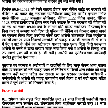
आरोपी को प्रतिबंधात्मक कार्यवाही करनेत हुए जेल भेजा गया।
दिनांक 09.04.2022 को रेलवे फाटक ईश्वर नगर चैकिंग पाईट पर बदमाशो की
चैकिंग / धर पकड हेतु सहायक उपनिरीक्षक कालुसिंह जामौद प्रआर मनोज
पाण्डे सैनिक 1117 बाबुलाल डोडियार, सैनिक 1122 दिनेश डामोर, सैनिक
1128 राकेश डामोर द्वारा ईश्वर नगर रेलवे फाटक के पास बदमाशो की चैकिंग की
जा रही थी रात्री 09.00 बजे के लगभग हीरो होण्डा स्पलेण्डर मोटरसाईकिल
बिना नंबर से बदमाश आते दिखा तो पुलिस की चैकिंग को देखकर वापस भागने
का प्रयास किया किंतु उपरोक्त फोर्स द्वारा आरोपी शंकरलाल पिता बद्रीलाल
खराडी उम्र 21 साल निवासी पलसोडी को पकड़ा व उसकी तलाश ली तो कमर
में पेंट व शर्ट के नीचे एक खटेकदार धारदार चाकू छुपाए मिला जिसे पकड़कर
आरोपी के कब्जे से उक्त धारदार चाकू जप्त किया गया व आरोपी के विरूद्ध धारा
25 आर्म्स एक्ट की कार्यवाही की गयी। आरोपी को प्रतिबंधात्मक कार्यवाही
करनेत हुए जेल भेजा गया।
पुछताछ पर बदमाश ने अडीबाजी व दादागिरी के लिए चाकु लेकर आना बताया
मौके पर बदमाश को नहीं पकड़ा जाता तो निश्चित ही किसी अन्य व्यक्ति को चाकू
मारकर बड़ी घटना घटित कर सकता था इस प्रकार उपरोक्त अधिकारी /
कर्मचारीयो ने आरोपी को पकड़ सराहनीय कार्य किया है एवं बडी घटना घटित
करने से पुर्ण आरोपी को गिरतार किया है।
गिरफ्तार आरोपी
01. रामेश्वर उर्फ राहुल पिता अमरसिंह उम्र 21 साल निवासी पलसोडी थाना
दीनदयाल नगर रतलाम 02. शंकरलाल पिता बद्रीलाल खराडी उम्र 21 साल
निवासी पलसोडी थाना दीनदयाल नगर रतलाम