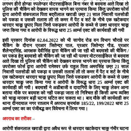
लगभग हीरो होण्डा स्पलेण्डर मोटरसाईकिल बिना नंबर से बदमाश आते दिखा तो
पुलिस की चैकिंग को देखकर वापस भागने का प्रयास किया किंतु उपरोक्त फोर्स
द्वारा आरोपी शंकरलाल पिता बद्रीलाल खराडी उम्र 21 साल निवासी पलसोडी
को पकडा व उसकी तलाश ली तो कमर में पेंट व शर्ट के नीचे एक खटेकदार
धारदार चाकू छुपाए मिला जिसे पकड़कर आरोपी के कब्जे से उक्त धारदार चाकू
जप्त किया गया व आरोपी के विरूद्ध धारा 25 आर्म्स एक्ट की कार्यवाही की गयी
इसी प्रकार दिनांक 02.04.2022 को भी सागोद रोड वन विभाग चौराहे पर
चैकिंग के दौरान प्रआर जितेन्द्र पाल, प्रआर जितेन्द्र गौड, प्रआर
शैलेन्द्रसिंह, आरक्षक देवीसिंह द्वारा चैकिंग की जा रही थी बदमाशो की चैकिंग /
घर पकड हेतु बदमाशो की चैकिंग की जा रही थी पल्सर मोटरसाईकिल से बदमाश
आते दिखा तो पुलिस की चैकिंग को देखकर वापस भागने का प्रयास किया किंतु
उपरोक्त फोर्स द्वारा आरोपी रामेश्वर उर्फ राहुल पिता अमरसिंह उम्र 21 साल
निवासी पलसोडी को पकड़ा व उसकी तलाश ली तो कमर में पेंट व शर्ट के नीचे
एक खटेकदार धारदार चाकू छुपाए मिला जिसे पकडकर आरोपी के कब्जे से उक्त
धारदार चाकू जप्त किया गया व आरोपी के विरूद्ध धारा 25 आर्म्स एक्ट की
कार्यवाही की गयी। बदमाशों ने अडीबाजी व दादागिरी के लिए चाकू लेकर आना
बताया मौके पर बदमाश को नही पकड़ा जाता तो निश्चित ही किसी अन्य व्यक्ति
को चाकू मारकर बड़ी घटना घटित कर सकता था। बाद मौके की कार्यवाही कर
थाना दीनदयाल नगर रतलाम में अपराध क्रमांक 185/22, 199/2022 धारा 25
आर्म्स एक्ट का का पंजीबद्ध कर विवेचना में लिया गया।
अपराध का तरीका –
आरोपी शंकरलाल खराडी द्वारा अवैध रूप से धारदार खटकेदार चाकु गंभीर घटना