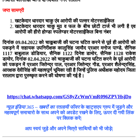
जप्त सामग्री
खटकेदार धारदार चाकु एंव आरोपी की पल्सर मोटरसाईकिल
खटकेदार धारदार चाकु मुठ व फल के बीच छोटी टार्ज भी लगी है एव
आरोपी की हीरो होण्डा स्पलेण्डर मोटरसाईकिल बिना नंबर
दिनांक 09.04.2022 को चाकूबाजी की घटना घटित करने से पूर्व ही आरोपी को
पकड़ने में सहायक उपनिरीक्षक कालुसिंह जामौद प्रआर मनोज पाण्डे, सैनिक
1117 बाबुलाल डोडियार, सैनिक 1122 दिनेश डामोर, सैनिक 1128 राकेश
डामोर, दिनांक 02.04.2022 को चाकुबाजी की घटना घटित करने के पूर्व आरोपी
को पकड़न में प्रआर जितेन्द्र पाल, प्रआर जितेन्द्र गौड, प्रआर शैलेन्द्रसिंह,
आरक्षक देवीसिंह की महत्वपूर्ण भूमिका रही है जिन्हें पुलिस अधीक्षक महोदय जिला
रतलाम द्वारा पुरुष्कृत करने की घोषणा की गई है।
https://chat.whatsapp.com/GS8yZcWmVmR096ZPVHsjDo
न्यूज़ इंडिया 365 – खबरों का रतलामी फीवर
के व्हाट्सएप ग्रुप में जुड़ने और
महत्वपूर्ण समाचारो के साथ अपने को अपडेट रखने के लिए, ऊपर दी गयी लिंक
पर क्लिक करे|
आप स्वयं जुड़े और अपने मित्रो साथियों को भी जोड़े|