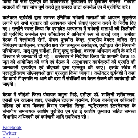
किया कि सभी एएनएम को विकासखंड मुख्यालय पर बुलाकर समस्त गर्भवती
माताओं की चार जांच पूर्ण करते हुए समस्त डाटा अनमोल एप में प्रविष्टि करे।
कलेक्टर सूर्यवंशी द्वारा समस्त एनिमिक गर्भवती माताओं को आयरन सुक्रोज
लगाने एवं सभी प्रकार की आवश्यक संदर्भ सेवाएं प्रदान करने के निर्देश दिए
गए। उन्होंने स्पष्ट किया कि प्राइवेट अस्पताल में गर्भवती माताओं की डिलीवरी
की प्रविष्टि अनमोल एप्प सॉफ्टवेयर में अनिवार्य रूप से कराई जाए। समीक्षा
बैठक में गैरसंचारी रोगों, पोषण पुनर्वास केंद्र, राष्ट्रीय वेक्टर जनित रोग
नियंत्रण कार्यक्रम, राष्ट्रीय क्षय रोग उन्मूलन कार्यक्रम, एकीकृत रोग निगरानी
परियोजना, मातृ मृत्यु समीक्षा, शिशु मृत्यु समीक्षा, दस्तक अभियान आदि के बारे में
विस्तार से जानकारी दी गई । कलेक्टर ने निर्देशित किया कि आगामी बैठक 15
जून को आयोजित की जावे एवं बैठक में अनुभागवार कार्यक्रमों की प्रगति की
जानकारी एसडीएम एवं बीएमओ द्वारा प्रस्तुत की जाए। इसके संबंध में
प्रस्तुतीकरण सीएमएचओ द्वारा प्रस्तुत किया जाएगा। कलेक्टर सूर्यवंशी ने कहा
कि कार्य में प्रगति ना आने की दशा में संबंधितों का वेतन रोकने की कार्यवाही की
जाएगी।
बैठक में सीईओ जिला पंचायत जमुना भिड़े, एडीएम डॉ. शालिनी श्रीवास्तव,
एसडी एम रतलाम शहर, एसडीएम रतलाम ग्रामीण, जिला कार्यक्रम अधिकारी
महिला एवं बाल विकास विभाग रजनीश सिन्हा, न्यूट्रिशनल इंटरनेशनल के
संभागीय समन्वयक आशीष पुरोहित एम एंड ई आशीष कुमावत सहित समस्त
विभागीय अधिकारी एवं कर्मचारी आदि उपस्थित रहे।
Facebook
Twitter