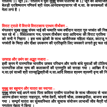
रतलाम/ 11 जून 24 / रतलाम में युवा मुमुक्षु संयम पालरेचा के 12 जून को आयोजित द
बेलड़ी प्रशिष्यरत्न गणिवर्य श्री पदम-आनंदचन्द्रसागर जी म.सा. के करकमलों 
मेला लगा है ।
विराट ट्राले में विराजे विराटकाय प्रथम तीर्थंकर –
मंगलवार सुबह मुमुक्षु संयम भाई की भव्याति भव्य वर्षीदान यात्रा गुरु भगवंत की नि
चल रहे थे । विशालकाय गज, प्रथम तीर्थंकर दादा आदिनाथ की विराट प्रतिमा एवं बं
को सभी ने निहारा । इस भव्य झांकी के साथ धार्मोतेजक महिला मंडल, काटजू नगर
भगवंतों के चित्र और दीक्षा उपकरण की प्रतिकृति लिए जयकारे लगाते हुए चल 
उत्साह और उमंग का अद्भुत नजारा –
इसी क्रम में पारम्परिक भारतीय उत्सव परिधान और साफे बांधे युवाओं की टोलियाँ
पारम्परिक लोक नृत्य की कलाकारों की प्रस्तुति को सराहा गया । आखिर में परमात
म.सा.एवं साध्वी श्री रतनवृद्धिश्रीजी म.सा.आदि विशाल श्रमण श्रमणी वृन्द की 
मुमुक्षु का बहुमान और यात्रा का स्वागत –
मुमुक्षु संयम भाई अपने माता पिता कविता प्रवीण पालरेचा के साथ जीवदया से भावदय
आरम्भ होकर यात्रा नाहरपुरा, गणेश देवरी, चांदनी चौक, लक्कड़पीठा, बाजना बस स्टे
गया । सम्पूर्ण यात्रा का सुव्यवस्थित और सुचारू संयोजन लाभार्थी जीव मैत्री
गणतंत्र मेहता ने किया ।