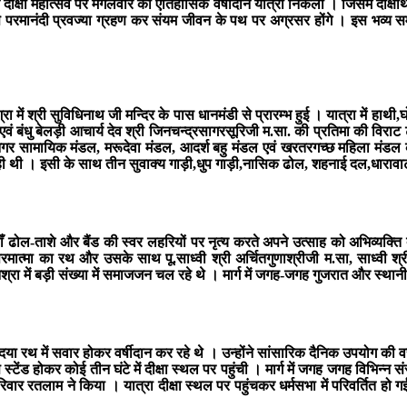
ीक्षा महोत्सव पर मंगलवार को ऐतिहासिक वर्षीदान यात्रा निकली । जिसमे दीक्षार्थी 
से परमानंदी प्रवज्या ग्रहण कर संयम जीवन के पथ पर अग्रसर होंगे । इस भव्य 
श्रा में श्री सुविधिनाथ जी मन्दिर के पास धानमंडी से प्रारम्भ हुई । यात्रा में हाथ
धु बेलड़ी आचार्य देव श्री जिनचन्द्रसागरसूरिजी म.सा. की प्रतिमा की विराट ट्राले 
 सामायिक मंडल, मरूदेवा मंडल, आदर्श बहु मंडल एवं खरतरगच्छ महिला मंडल की सद
रही थी । इसी के साथ तीन सुवाक्य गाड़ी,धुप गाड़ी,नासिक ढोल, शहनाई दल,धारावाट
 ढोल-ताशे और बैंड की स्वर लहरियों पर नृत्य करते अपने उत्साह को अभिव्यक्ति दे 
्मा का रथ और उसके साथ पू.साध्वी श्री अर्चितगुणाश्रीजी म.सा, साध्वी श्री स्वर्
निश्रा में बड़ी संख्या में समाजजन चल रहे थे । मार्ग में जगह-जगह गुजरात और स्
ा रथ में सवार होकर वर्षीदान कर रहे थे । उन्होंने सांसारिक दैनिक उपयोग की वस्तुओ
ंड होकर कोई तीन घंटे में दीक्षा स्थल पर पहुंची । मार्ग में जगह जगह विभिन्न संस
 परिवार रतलाम ने किया । यात्रा दीक्षा स्थल पर पहुंचकर धर्मसभा में परिवर्तित 