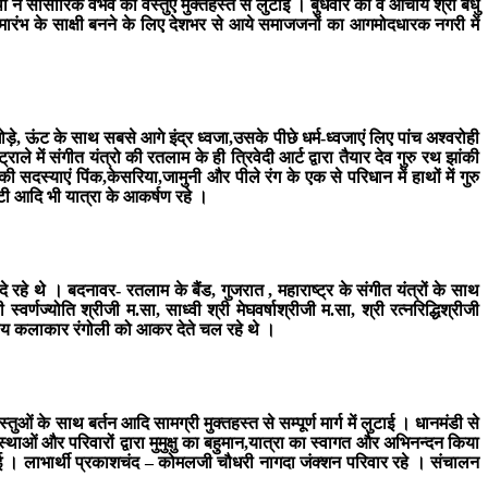
ने सांसारिक वैभव की वस्तुएं मुक्तहस्त से लुटाई । बुधवार को वे आचार्य श्री बंधु
समारंभ के साक्षी बनने के लिए देशभर से आये समाजजनों का आगमोदधारक नगरी में
ी,घोड़े, ऊंट के साथ सबसे आगे इंद्र ध्वजा,उसके पीछे धर्म-ध्वजाएं लिए पांच अश्वरोही
में संगीत यंत्रो की रतलाम के ही त्रिवेदी आर्ट द्वारा तैयार देव गुरु रथ झांकी
स्याएं पिंक,केसरिया,जामुनी और पीले रंग के एक से परिधान में हाथों में गुरु
ी आदि भी यात्रा के आकर्षण रहे ।
रहे थे । बदनावर- रतलाम के बैंड, गुजरात , महाराष्ट्र के संगीत यंत्रों के साथ
णज्योति श्रीजी म.सा, साध्वी श्री मेघवर्षाश्रीजी म.सा, श्री रत्नरिद्धिश्रीजी
थानीय कलाकार रंगोली को आकर देते चल रहे थे ।
ं के साथ बर्तन आदि सामग्री मुक्तहस्त से सम्पूर्ण मार्ग में लुटाई । धानमंडी से
्थाओं और परिवारों द्वारा मुमुक्षु का बहुमान,यात्रा का स्वागत और अभिनन्दन किया
हो गई । लाभार्थी प्रकाशचंद – कोमलजी चौधरी नागदा जंक्शन परिवार रहे । संचालन