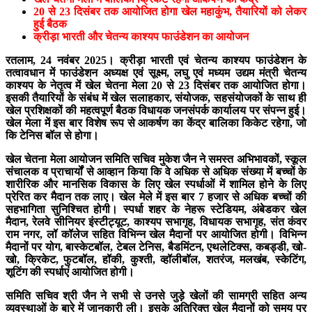
20 से 23 दिसंबर तक आयोजित होगा खेल महाकुंभ, तैयारियों को लेकर
हुई बैठक
क्रीड़ा भारती और चेतन्य काश्यप फाउंडेशन का आयोजन
रतलाम, 24 नवंबर 2025। क्रीड़ा भारती एवं चेतन्य काश्यप फाउंडेशन के
तत्वावधान में फाउंडेशन अध्यक्ष एवं सूक्ष्म, लघु एवं मध्यम उद्यम मंत्री चेतन्य
काश्यप के नेतृत्व में खेल चेतना मेला 20 से 23 दिसंबर तक आयोजित होगा।
इसकी तैयारियों के संबंध में खेल सलाहकार, संयोजक, सहसंयोजकों के साथ ही
खेल प्रशिक्षकों की महत्वपूर्ण बैठक विधायक जनसंपर्क कार्यालय पर संपन्न हुई।
खेल मेला में इस बार विशेष रूप से आकर्षण का केंद्र बालिका किकेट रहेगा, जो
कि टेनिस बॉल से होगा।
खेल चेतना मेला आयोजन समिति सचिव मुकेश जैन ने समस्त अभिभावकों, स्कूल
संचालक व प्राचार्यों से आव्हान किया कि वे अधिक से अधिक संख्या में बच्चों के
शारीरिक और मानसिक विकास के लिए खेल स्पर्धाओं में शामिल होने के लिए
प्रेरित कर मैदान तक लाए। खेल मेले में इस बार 7 हजार से अधिक बच्चों की
सहभागिता सुनिश्चित होगी। स्पर्धा शहर के नेहरू स्टेडियम, अंबेडकर खेल
मैदान, रेलवे सीनियर इंस्टीट्यूट, काश्यप सभागृह, विधायक सभागृह, संत कंवर
राम नगर, लॉ कॉलेज सहित विभिन्न खेल मैदानों पर आयोजित होगी। विभिन्न
मैदानों पर योग, बास्केटबॉल, टेबल टेनिस, बैडमिंटन, एथलेटिक्स, कबड्डी, खो-
खो, क्रिकेट, फुटबॉल, हॉकी, कुश्ती, व्हॉलीबॉल, शतरंज, मलखंब, स्केटिंग,
शूटिंग की स्पर्धाएं आयोजित होगी।
समिति सचिव श्री जैन ने सभी से उनसे जुड़े खेलों की सामग्री सहित अन्य
व्यवस्थाओं के बारे में जानकारी ली। इसके अतिरिक्त खेल मैदानों को समय पर