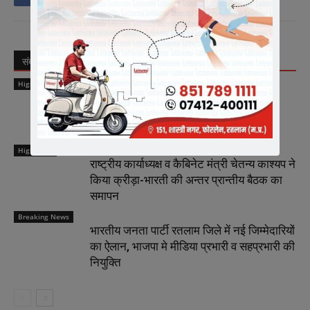
संबंधित लेख
लेखक से और अधिक
Highlights
मीडिया में संगठन को सशक्त रूप से प्रस्तुत करें
मीडिया प्रभारी – चेतन्य काश्यप
Highlights
राष्ट्रीय कार्याध्यक्ष व कैबिनेट मंत्री चेतन्य काश्यप ने
किया क्रीड़ा-भारती की अन्तर प्रान्तीय बैठक का
समापन
Breaking News
भारतीय जनता पार्टी रतलाम जिले में नई जिम्मेदारियों
का ऐलान, भाजपा मे मीडिया प्रभारी व सहप्रभारी की
नियुक्ति