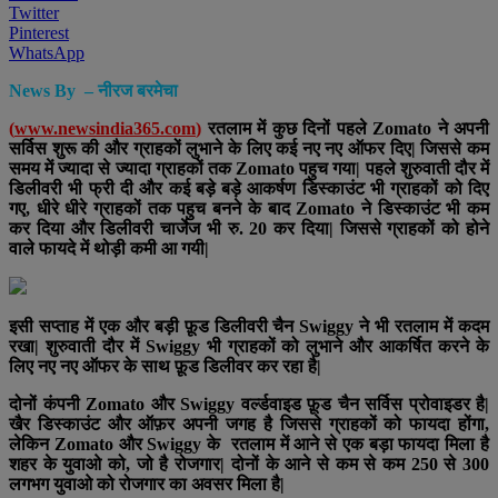
Twitter
Pinterest
WhatsApp
News By – नीरज बरमेचा
(
www.newsindia365.com
)
रतलाम में कुछ दिनों पहले Zomato ने अपनी
सर्विस शुरू की और ग्राहकों लुभाने के लिए कई नए नए ऑफर दिए| जिससे कम
समय में ज्यादा से ज्यादा ग्राहकों तक Zomato पहुच गया| पहले शुरुवाती दौर में
डिलीवरी भी फ्री दी और कई बड़े बड़े आकर्षण डिस्काउंट भी ग्राहकों को दिए
गए, धीरे धीरे ग्राहकों तक पहुच बनने के बाद Zomato ने डिस्काउंट भी कम
कर दिया और डिलीवरी चार्जेज भी रु. 20 कर दिया| जिससे ग्राहकों को होने
वाले फायदे में थोड़ी कमी आ गयी|
इसी सप्ताह में एक और बड़ी फ़ूड डिलीवरी चैन Swiggy ने भी रतलाम में कदम
रखा| शुरुवाती दौर में Swiggy भी ग्राहकों को लुभाने और आकर्षित करने के
लिए नए नए ऑफर के साथ फ़ूड डिलीवर कर रहा है|
दोनों कंपनी Zomato और Swiggy वर्ल्डवाइड फ़ूड चैन सर्विस प्रोवाइडर है|
खैर डिस्काउंट और ऑफ़र अपनी जगह है जिससे ग्राहकों को फायदा होंगा,
लेकिन Zomato और Swiggy के रतलाम में आने से एक बड़ा फायदा मिला है
शहर के युवाओ को, जो है रोजगार| दोनों के आने से कम से कम 250 से 300
लगभग युवाओ को रोजगार का अवसर मिला है|