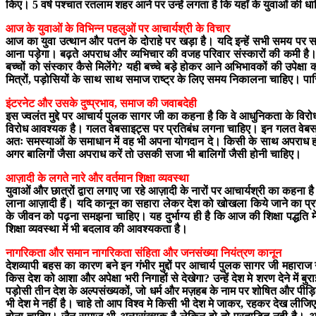
किए। 5 वर्ष पश्चात रतलाम शहर आने पर उन्हें लगता है कि यहाँ के युवाओं की धार
आज के युवाओं के विभिन्न पहलुओं पर आचार्यश्री के विचार
आज का युवा उत्थान और पतन के दोराहे पर खड़ा है। यदि इन्हें सभी समय पर सही
आना पड़ेगा। बढ़ते अपराध और व्यभिचार की वजह परिवार संस्कारों की कमी है। ऐसे 
बच्चों को संस्कार कैसे मिलेंगे? यही बच्चे बड़े होकर आने अभिभावकों की उपेक्षा
मित्रों, पड़ोसियों के साथ साथ समाज राष्ट्र के लिए समय निकालना चाहिए। पा
इंटरनेट और उसके दुष्प्रभाव, समाज की जवाबदेही
इस ज्वलंत मुद्दे पर आचार्य पुलक सागर जी का कहना है कि वे आधुनिकता के विरो
विरोध आवश्यक है। गलत वेबसाइट्स पर प्रतिबंध लगना चाहिए। इन गलत वेबसाइट्
अतः समस्याओं के समाधान में वह भी अपना योगदान दे। किसी के साथ अपराध होने
अगर बालिगों जैसा अपराध करें तो उसकी सजा भी बालिगों जैसी होनी चाहिए।
आज़ादी के लगते नारे और वर्तमान शिक्षा व्यवस्था
युवाओं और छात्रों द्वारा लगाए जा रहे आज़ादी के नारों पर आचार्यश्री का कहना 
लाना आज़ादी हैं। यदि कानून का सहारा लेकर देश को खोखला किये जाने का प्रयास 
के जीवन को पढ़ना समझना चाहिए। यह दुर्भाग्य ही है कि आज की शिक्षा पद्धति मे
शिक्षा व्यवस्था में भी बदलाव की आवश्यकता है।
नागरिकता और समान नागरिकता संहिता और जनसंख्या नियंत्रण कानून
देशव्यापी बहस का कारण बने इन गंभीर मुद्दों पर आचार्य पुलक सागर जी महाराज ने बड़
किस देश को आशा और अपेक्षा भरी निगाहों से देखेगा? उन्हें देश मे शरण देने में 
पड़ोसी तीन देश के अल्पसंख्यकों, जो धर्म और मज़हब के नाम पर शोषित और पीड़ित ह
भी देश मे नहीं है। चाहे तो आप विश्व मे किसी भी देश मे जाकर, रहकर देख लीजिए। उन्