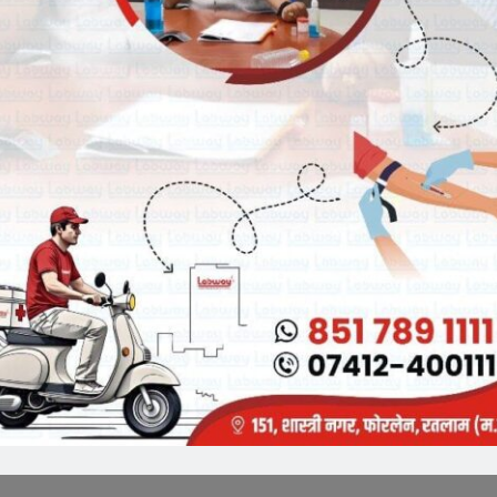
Breaking News
्यक्ष व कैबिनेट मंत्री चेतन्य काश्यप
भारतीय जनता पार्टी रतलाम जिले में नई
भारती की अन्तर प्रान्तीय बैठक
जिम्मेदारियों का ऐलान, भाजपा मे मीडिया प्रभारी
व सहप्रभारी की नियुक्ति