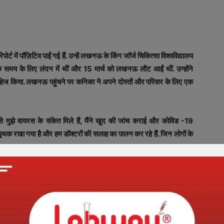
 में पॉज़िटिव पाईं गई हैं. उन्हें लखनऊ के किंग जॉर्ज चिकित्सा विश्वविद्यालय
 कुछ समय के लिए लंदन में थीं और 15 मार्च को लखनऊ लौट आईं थीं. उन्होंने
 परहेज किया. लखनऊ पहुंचने पर कनिका ने अपने दोस्तों और परिवार के लिए एक
 मुझे वायरस के संकेत मिले हैं, मैंने खुद की जांच कराई और कोविड -19
थक रखा गया है और हम डॉक्‍टरों की सलाह का पालन कर रहे हैं. जिन लोगों के
 रखने की सलाह दी है. उन्‍होंने कहा,’ इस स्तर पर मैं आप सभी से आग्रह करना
का अभ्यास करें और परीक्षण करवाएं. मैं एक सामान्य वायरस और हल्के बुखार