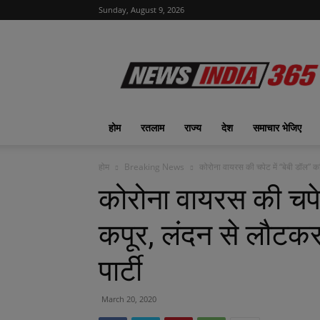
Sunday, August 9, 2026
News
India
365
|
ख़बरों
का
होम
रतलाम
राज्य
देश
समाचार भेजिए
फीवर
होम
Breaking News
कोरोना वायरस की चपेट में “बेबी डॉल” 
कोरोना वायरस की चपे
कपूर, लंदन से लौटकर
पार्टी
March 20, 2020