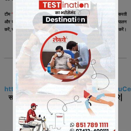
टीम
‘न्यूज़ इंडिया 365 – खबरों का फीवर’
इन सभी का हार्दिक आभार व्यक्त करती
और सभी पाठकों से अपील करती है कि घर पर रहे, सुरक्षित रहे। नियमों का पालन
करें, संयम बरते। कोरोना वायरस के चल रहे युद्ध मे शासन प्रशासन का सहयोग करें।
“फिर मुस्कुराएगा इंडिया”
न्यूज़ इंडिया 365 –
खबरों का फीवर
Also Join us On WhatsApp
https://chat.whatsapp.com/HaQIpku
समाचारो के अपडेट के लिए ग्रुप
को ज्वाइन करे|