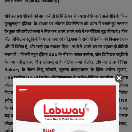
घरों में रखना भी एक बड़ी उपलब्धि है।
यदि हम इस वीडियो की बात करें तो 8 मिलियन से ज्यादा देखे जाने वाले वीडियो “फिर
मुस्कुराएगा इंडिया” के आधार पर सोशल डिसटेन्सिंग को ध्यान में रखते हुए रतलाम
के कुछ परिवारों एवं बच्चो ने मिल कर अपने अपने घरो में यह वीडियो शूट किया है। फिर
पॉल डिजिटल स्टूडियो के गगन गाबा एवं नीतू गाबा ने सभी वीडियोज को मिलाकर एक
धाँगे में पिरोया है, और उन्हें एक नयापन दिया। सभी ने अपने घर पर रहकर ही वीडियो
बनाया है। जिसमें न्यूज़ इंडिया 365 के नीरज-पायल बरमेचा, पॉल डिजिटल स्टूडियो
के गगन-नीतू गाबा, जैन प्रोडक्ट्स के नीलेश-जया सेलोत, टॉप एन टाउन/The
Bakery के चेतन-निशु कोठारी, सुराणा कंस्ट्रक्शन के हितेष-अर्चना सुराणा,
TVS(शक्ति)/TATA(सुगंध) ऑटोमोबाइल्स के सुमित-रितिका कटारिया, पितलिया
ज्वेलर्स के वीरू-प्रियंका पितलिया, अल्पा-अंशुल गैस एजेंसी के अंशुल-दीपिका
पिपाड़ा, रियल एप्पल कंसल्टेंसी हाउस के गौरव-नितिका ऐरन, हुंडी दलाल मिलेश
(मोनू) -संगीता कटकानी, राधिका गोल्ड ज्वेलर्स के मनीष-चंचल सोनी, माधुरी NX
के अमित-तनु गोरेचा ने सहयोग दिया है। साथ ही बच्चो ने भी वीडियो बनाने में लिया बढ़
चढ़ कर हिस्सा लिया। जिनमे स्तुति बरमेचा, टीशा बरमेचा, निधान सिंह गाबा, पलक
कोठारी, धवल कोठारी, अरविक ऐरन, सूर्यांश कटारिया, हृदा पीपाड़ा, युवान पीपाड़ा,
दर्श गोरेचा, उमंग सेलोत, रिद्दिष सेलोत प्रमुख है।