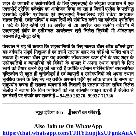
शहर के व्यापारी व उद्योगपतियों के लिए एमएसएमई के संयुक्त तत्वाधान में एक
एक्सपोर्ट ट्रेनिंग वर्कशॉप का आयोजन किया जा रहा है जिसमें प्रदेश के प्रसिद्ध
एक्सपोर्ट ट्रेनिंग प्रशिक्षक एवं एमएसएमई पैनललिस्ट श्री राकेश अग्रवाल
शहरवासियों, उद्योगपतियों व व्यापारियों को संबोधित करेंगे यह वर्कशॉप प्रतिदिन
1 घंटे के लिए रहेगी एवं 16 अप्रैल से 20 अप्रैल तक चलेगीl वर्कशॉप में
एमएसएमई इंदौर के एडीशनल डायरेक्टर श्री निलेश त्रिवेदी भी ऑनलाइन
परामर्श हेतु मौजूद रहेंगे|
पोरवाल ने यह भी बताया कि शहरवासियों के लिए मालवा चेंबर ऑफ कॉमर्स द्वारा
यह वर्कशॉप संपूर्ण निशुल्क है एवं इसमें रतलाम शहर का कोई भी व्यक्ति भाग ले
सकता हैl मालवा चेंबर द्वारा यह वर्कशॉप लॉकडाउन खत्म होने के बाद शहर के
उद्योगपतियों व व्यापारियों को विदेशों के बाजार में अपना स्थान बनाने के लिए
स्वयं को तैयार करने हेतु की जा रही है क्योंकि वर्तमान परिस्थितियां व्यवसायिक
दृष्टिकोण से बहुत ही चुनौतीपूर्ण है एवं व्यापारी व उद्योगपतियों को अपना स्थान
सुरक्षित करने के लिए नए-नए तरीके अपनाने पड़ेंगे एवं लोक डाउन के समय का
सदुपयोग करना ही सशक्त व्यवसाई की निशानी हैl रतलाम संभाग सचिव निलेश
सेलोत ने बताया कि जिन व्यक्तियों को यह वर्कशॉप ज्वाइन करनी है सेलोत से
इन नंबरों पर संपर्क कर सकते हैं – 94259 26270, 99937 71736
न्यूज़ इंडिया 365 – 🌡खबरों का फीवर🌡
Also Join us On WhatsApp
https://chat.whatsapp.com/FJHYEupjkxUFgnkAu