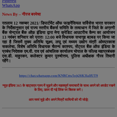
Pinterest
WhatsApp
News By – नीरज बरमेचा
रतलाम 12 नवम्बर 2021/ डिपार्टमेंट ऑफ फाइनेंसियल सर्विसेस भारत सरकार
के निर्देशानुसार एवं राज्य स्तरीय बैंकर्स समिति के तत्वाधान में जिले के अग्रणी
बैंक सेन्ट्रल बैंक ऑफ़ इंडिया द्वारा मेगा क्रेडिट आउटरीच कैम्प का आयोजन
13 नवंबर शनिवार को प्रातः 12:00 बजे विधायक सभागृह बऱबड पर किया जा
रहा है जिसमें मुख्य अतिथि सूक्ष्म, लघु एवं मध्यम उद्योग मंत्री ओमप्रकाश
सकलेचा, विशेष अतिथि विधायक चैतन्य काश्यप, सेंट्रल बैंक ऑफ इंडिया के
प्रबंध निदेशक एम.वी. राव एवं आंचलिक कार्यालय भोपाल के फील्ड महाप्रबंधक
एस.डी. माहुरकर, कलेक्टर कुमार पुरुषोत्तम, पुलिस अधीक्षक गौरव तिवारी
रहेंगे।
https://chat.whatsapp.com/KNRCttw5ojt26K3laIfUT9
न्यूज़ इंडिया 365 के व्हाट्सएप ग्रुप में जुड़ने और महत्वपूर्ण समाचारों के साथ अपने को अपडेट रखने
के लिए, ऊपर दी गई लिंक पर क्लिक करे।
आप स्वयं जुड़े और अपने मित्रों साथियों को भी जोड़े|