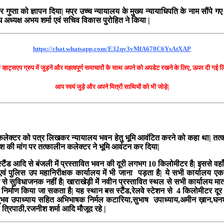
प्ता को ज्ञापन दिया| मप्र उच्च न्यायालय के मुख्य न्यायाधिपति के नाम सौंपे गए
घ अध्यक्ष अभय शर्मा एवं सचिव विकास पुरोहित ने किया |
https://chat.whatsapp.com/E32qv3vMfA670C6YsAtXAP
े व्हाट्सएप ग्रुप में जुड़ने और महत्वपूर्ण समाचारों के साथ अपने को अपडेट रखने के लिए, ऊपर दी गई
आप स्वयं जुड़े और अपने मित्रों साथियों को भी जोड़े|
श ने कलेक्टर को पत्र लिखकर न्यायालय भवन हेतु भूमि आवंटित करने को कहा था| त
ाधीश की मांग पर तत्कालीन कलेक्टर ने भूमि आवंटन कर दिया|
ंड आदि से बंजली में प्रस्तावित भवन की दूरी लगभग 10 किलोमीटर है| इससे वहाँ 
 पुलिस उप महानिरीक्षक कार्यालय में भी जाना पड़ता है| ये सभी कार्यालय एक ल
सुविधाजनक नहीं है| खाराखेड़ी में नवीन प्रस्तावित स्थल से सभी कार्यालय मात्र त
िर्माण किया जा सकता है| यह स्थान बस स्टैंड,रेलवे स्टेशन से 4 किलोमीटर दूर है
अनुभव उपाध्याय सहित अभिभाषक निर्मल कटारिया,सुभाष उपाध्याय,अमीन ख़ान,घन
ण त्रिपाठी,रजनीश शर्मा आदि मौजूद रहे |