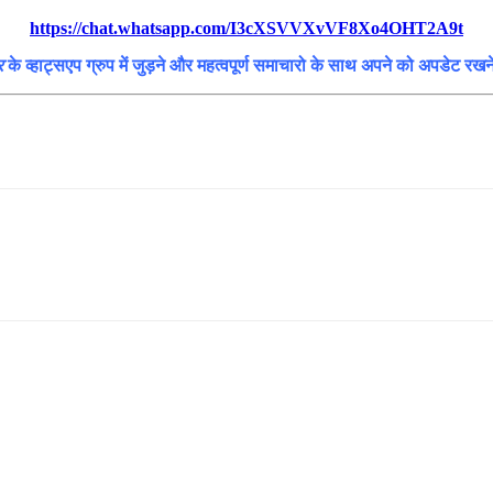
https://chat.whatsapp.com/I3cXSVVXvVF8Xo4OHT2A9t
र
के व्हाट्सएप ग्रुप में जुड़ने और महत्वपूर्ण समाचारो के साथ अपने को अपडेट रख