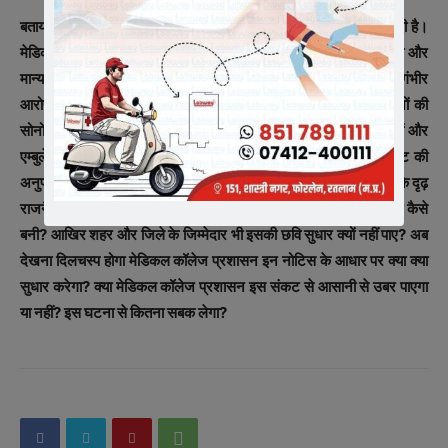
बताया जा रहा है कि सुधार के आश्वासन पर NMC ने कुछ दिनों की मोहलत दी है।
मेडिकल कॉलेज वाले जहाँ सीट बढ़वाने की जुगाड़ में थे वहाँ दाँव उल्टा पड़ गया और
मान्यता ही खतरे में आ गई। उल्लेखनीय है कि मेडिकल कॉलेज पर पहले भी गंभीर
आरोप लगते रहें है। चाहे वो सामान्य दवाइयों की उपलब्धता की हो या मरीजों की
सोनोग्राफी और CT स्कैन जाँचो की। मरीजों की सुविधाओं के अव्यवस्थाओं और
एम्बुलेंस को लेकर शिकायतें अब सामान्य से बात लगती है। सेफ्टी सर्टिफिकेट की
अनुपलब्धता की चर्चा अंदरखाने के गलियारों में गूँजती रहती है। प्रश्न यह है कि दृढ़
राजनैतिक इच्छाशक्ति के साथ प्रारम्भ हुए इस मेडिकल कॉलेज की यह स्थिति कैसे
बनी? आखिर शहर और जिले के जिम्मेदार भी इसकी छवि सुधार क्यों नहीं पाए? अब
देखना दिलचस्प होगा मेडिकल कॉलेज प्रशासन इन नोटिस के आधार पर क्या क्या
सुधार करेगा? क्या मेडिकल कॉलेज प्रशासन इस संकट से आसानी से उबर पाएगा
या नहीं? इस घटना से कितना सबक लेगा?