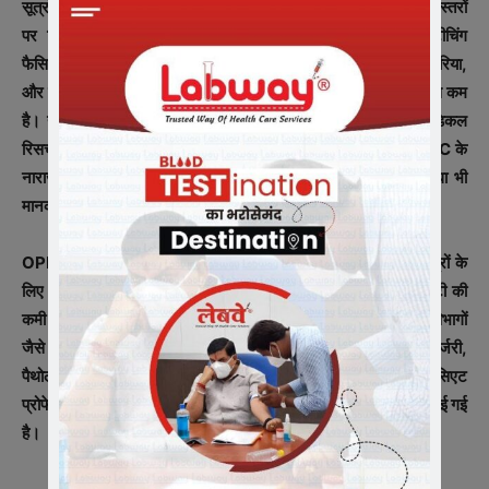
सूत्रों से प्राप्त “कमियों की रिपोर्ट” के अनुसार कॉलेज में कुल मिलाकर कई स्तरों
पर विफलताएं पाई गई हैं। संस्थान/इन्फ्रास्ट्रक्चर, फायर सेफ्टी, टीचिंग
फैसिलिटी, लाइब्रेरी में जर्नल, स्किल लैब एरिया और क्षमता, डिसेक्शन हॉल एरिया,
और हॉस्टल क्षमता में कमी पाई गई है। लेक्चर थियेटर की क्षमता भी मानक से कम
है। यहीं नहीं विभाग-वार सुविधाएं व क्लिनिकल मटेरियल, इंटीग्रेटिव मेडिकल
रिसर्च विभाग और डिजिटल रिकॉर्ड रूम उपलब्ध नहीं होना जैसे विषय भी NMC के
नाराज़गी का कारण है। आम मरीजों से जुड़ी एक्स-रे मशीन/इमेजिंग सुविधा भी
मानकों के अनुरूप नहीं पाई गई है।
OPD में मरीजों की उपस्थिति और कैमरों की संख्या कम बताई गई है। छात्रों के
लिए AEBAS उपस्थिति लागू नहीं है। गंभीर विषय यह है कि टीचिंग फैकल्टी की
कमी पर भी आपत्ति दर्ज कराई गई है। NMC के नोटिस में लगभग सभी मुख्य विभागों
जैसे एनाटोमी, एनेस्थीसियोलॉजी, कम्यूनिटी मेडिसिन, जनरल मेडिसिन एवं सर्जरी,
पैथोलॉजी, पीडियाट्रिक्स, रेडियो डायग्नोसिस आदि) में प्रोफेसर, एसोसिएट
प्रोफेसर, असिस्टेंट प्रोफेसर और सीनियर रेजिडेंट्स के पदों पर भारी कमी पाई गई
है।