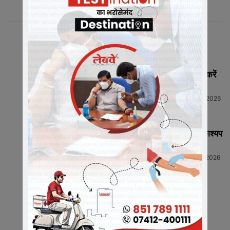
संबंधित लेख
मीडिया में संगठन को सशक्त रूप से प्रस्तुत करें
मीडिया प्रभारी...
Neeraj Barmecha
-
July 13, 2026
HIGHLIGHTS
राष्ट्रीय कार्याध्यक्ष व कैबिनेट मंत्री चेतन्य काश्यप
ने किया क्रीड़ा-भारती की...
Neeraj Barmecha
-
July 12, 2026
HIGHLIGHTS
भारतीय जनता पार्टी रतलाम जिले में नई
जिम्मेदारियों का ऐलान, ...
Neeraj Barmecha
-
BREAKING NEWS
July 12, 2026