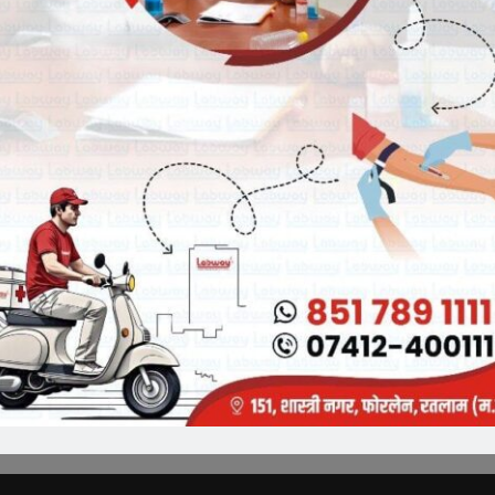
Breaking News
्यक्ष व कैबिनेट मंत्री चेतन्य काश्यप
भारतीय जनता पार्टी रतलाम जिले में नई
भारती की अन्तर प्रान्तीय बैठक
जिम्मेदारियों का ऐलान, भाजपा मे मीडिया प्रभारी
व सहप्रभारी की नियुक्ति