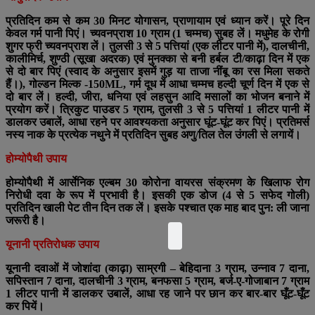
प्रतिदिन कम से कम 30 मिनट योगासन, प्राणायाम एवं ध्यान करें। पूरे दिन
केवल गर्म पानी पिएं। च्यवनप्राश 10 ग्राम (1 चम्मच) सुबह लें। मधुमेह के रोगी
शुगर फ्री च्यवनप्राश लें। तुलसी 3 से 5 पत्तियां (एक लीटर पानी में), दालचीनी,
कालीमिर्च, शुण्ठी (सूखा अदरक) एवं मुनक्का से बनी हर्बल टी/काढ़ा दिन में एक
से दो बार पिएं (स्वाद के अनुसार इसमें गुड़ या ताजा नींबू का रस मिला सकते
हैं।), गोल्डन मिल्क -150ML, गर्म दूध में आधा चम्मच हल्दी चूर्ण दिन में एक से
दो बार लें। हल्दी, जीरा, धनिया एवं लहसुन आदि मसालों का भोजन बनाने में
प्रयोग करें। त्रिकुट पाउडर 5 ग्राम, तुलसी 3 से 5 पत्तियां 1 लीटर पानी में
डालकर उबालें, आधा रहने पर आवश्यकता अनुसार घूंट-घूंट कर पिएं। प्रतिमर्स
नस्य नाक के प्रत्येक नथुने में प्रतिदिन सुबह अणु/तिल तेल उंगली से लगायें।
होम्योपैथी उपाय
होम्योपैथी में आर्सेनिक एल्बम 30 कोरोना वायरस संक्रमण के खिलाफ रोग
निरोधी दवा के रूप में प्रभावी है। इसकी एक डोज (4 से 5 सफेद गोली)
प्रतिदिन खाली पेट तीन दिन तक लें। इसके पश्चात एक माह बाद पुन: ली जाना
जरूरी है।
यूनानी प्रतिरोधक उपाय
यूनानी दवाओं में जोशांदा (काढ़ा) साम्रगी – बेहिदाना 3 ग्राम, उन्नाव 7 दाना,
सपिस्तान 7 दाना, दालचीनी 3 ग्राम, बनफसा 5 ग्राम, बर्ज-ए-गोजाबान 7 ग्राम
1 लीटर पानी में डालकर उबालें, आधा रह जाने पर छान कर बार-बार घूँट-घूँट
कर पियें।