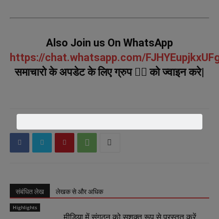
Also Join us On WhatsApp
https://chat.whatsapp.com/FJHYEupjkxU
समाचारो के अपडेट के लिए ग्रुप ☝🏻 को ज्वाइन करे|
संबंधित लेख
लेखक से और अधिक
Highlights
मीडिया में संगठन को सशक्त रूप से प्रस्तुत करें