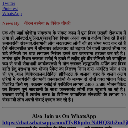
Twitter
Pinterest
WhatsApp
News By – नीरज बरमेचा & विवेक चौधरी
एक और जहाँ कोरोना संक्रमण के संकट काल में पूरा विश्व उसकी रोकथाम में
लगा हो ,डॉक्टर्स,पुलिस,प्रशाशनिक विभाग अपना अपना कर्तव्य निभा रहे है वही
समाजसेवी संस्थाए,सेवाभावी लोग जरूरतमंद लोगों की हर संभव मदद कर रहे है
ऐसे संवेदनशील छण में सीमापार आंतकवाद को बढ़ावा देने वाली ताकते सीमा पर
डटे सैनिको पर घात लगाकर निरंतर हमले कर कायराना हरकत कर रहे है।
लायंस हॉल स्थित रतलाम रसोई ने हमले में शहीद हुवे वीर सैनिको को सामूहिक
रूप से सभी सेवाभावी कार्यकरतयो ने मौन रखकर श्रद्धांजलि अर्पित कर विश्व
शांति हेतु प्राथना कर भोजन पैकेट का वितरण निगम द्वारा आवंटित जोन 4 एम
सी एच् ,बाल चिकित्सालय,सिविल हॉस्पिटल,के अलावा शहर के अलग अलग
एरियो में स्वयंसेवी सेवाभावी कार्यकर्तायो के माध्यम से दोनों वक्त भोजन पैकेट
वितरित किये गए।रतलाम रसोई से प्रतिदिन लगभग 2400 -2500 भोजन पैकेट
का वितरण पूर्ण सावधानी के साथ जरूरतमंद लोगों तक पहुचाये जा रहे है।
रतलाम रसोई में लायंस क्लब के विभिन्न सामाजिक संस्थ्ययो के लगभग 70
सेवाभावी लोग अपनी सेवाएं प्रदान कर रहे है।
Also Join us On WhatsApp
https://chat.whatsapp.com/ITyR6pdrcNdHQ3tb2mJ