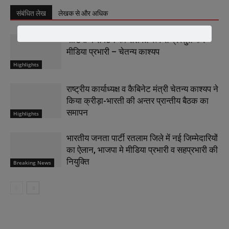
संबंधित लेख
लेखक से और अधिक
मीडिया में संगठन को सशक्त रूप से प्रस्तुत करें
मीडिया प्रभारी – चेतन्य काश्यप
Highlights
राष्ट्रीय कार्याध्यक्ष व कैबिनेट मंत्री चेतन्य काश्यप ने
किया क्रीड़ा-भारती की अन्तर प्रान्तीय बैठक का
समापन
Highlights
भारतीय जनता पार्टी रतलाम जिले में नई जिम्मेदारियों
का ऐलान, भाजपा मे मीडिया प्रभारी व सहप्रभारी की
नियुक्ति
Breaking News