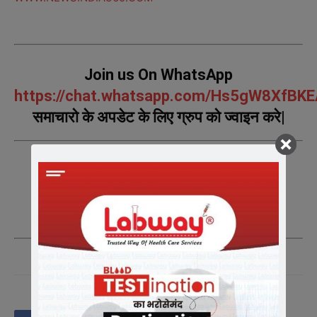
Join us On WhatsApp
https://chat.whatsapp.com/Hs5gW8XfBK
समाचारो
के
अपडेट
के
लिए
ग्रुप
को
ज्वाइन
करे
|
Join us On Telegram
https://t.me/newsindia365
समाचारो
के
अपडेट
के
लिए
ग्रुप
को
ज्वाइन
करे
|