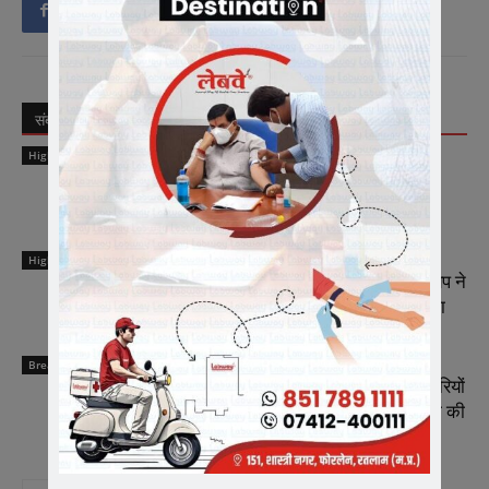
संबंधित लेख
लेखक से और अधिक
Highlights
मीडिया में संगठन को सशक्त रूप से प्रस्तुत करें
मीडिया प्रभारी – चेतन्य काश्यप
Highlights
राष्ट्रीय कार्याध्यक्ष व कैबिनेट मंत्री चेतन्य काश्यप ने
किया क्रीड़ा-भारती की अन्तर प्रान्तीय बैठक का
समापन
Breaking News
भारतीय जनता पार्टी रतलाम जिले में नई जिम्मेदारियों
का ऐलान, भाजपा मे मीडिया प्रभारी व सहप्रभारी की
नियुक्ति