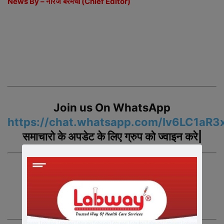
News By –
नीरज
बरमेचा
(Chief Editor)
Join us On WhatsApp
https://chat.whatsapp.com/Iv6LC1a
समाचारो
के
अपडेट
के
लिए
ग्रुप
को
ज्वाइन
करे
|
Join us On Telegram
https://t.me/newsindia365
समाचारो
के
अपडेट
के
लिए
ग्रुप
को
ज्वाइन
करे|