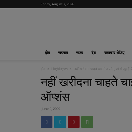
Friday, August 7, 2026
News
India
365
|
ख़बरों
का
होम
रतलाम
राज्य
देश
समाचार भेजिए
फीवर
होम
Highlights
नहीं खरीदना चाहते चाइनीज फोन, तो मौजूद हैं य
नहीं खरीदना चाहते चाइ
ऑप्शंस
June 2, 2020