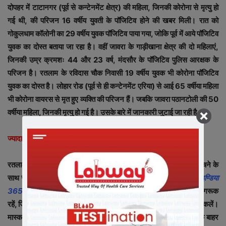
दोपहर में टाटानगर (पूर्व से कन्टेनमेंट क्षेत्र) की महिला, जिनकी कोरोना से मृत्यु हो
गई थी, की परिजन 16 वर्षीय युवती के पॉजिटिव होने की खबर मिली। रात को
गोकुलधाम कॉलोनी का 29 वर्षीय युवक पॉजिटिव पाया गया, जोकि पूर्व में आये पॉजिटिव
युवक का दोस्त बताया जा रहा है। वहीं जावरा के गाड़ीखाना क्षेत्र की दो महिलाएं,
जिनकी उम्र क्रमशः 44 और 23 वर्ष, मंदसौर के पॉजिटिव पुलिस आरक्षक के
परिजन है। रतलाम के रविदास चौक निवासी 19 वर्षीय युवक भी कोरोना पॉजिटिव
युवक का दोस्त है। लोहार रोड (पूर्व से ही कन्टेनमेंट एरिया) से आई 65 वर्षीया महिला
भी कोरोना वायरस से मृत हुए व्यक्ति की परिजन हैं। जबकि जावरा पठानटोली की 50
वर्षीया महिला, जिनकी मृत्यु हो गई है। उसके बारे में जानकारी जुटाई जा रही है।
ज्यादा सावधानी और जिम्मेदारी आवश्यक
रतलाम जिले में कोरोना पॉजिटिव मरीजों की संख्या अर्धशतक संख्या (51) पहुँचने के
साथ ज्यादा सावधानी, सतर्कता और जिम्मेदारी भी आवश्यक हो गई है।
न्यूज़ इण्डिया
365
और जिला प्रशासन नियमित रूप से सभी से आग्रह कर रहा है कि जागरूक
रहें, जिम्मेदार बनें। सभी को चाहिए कि जबतक अत्यावश्यक ना हो तो बाहर ना निकलें।
मास्क का उपयोग करें। हाथों को साबुन से धोए अथवा सेनेटाइज करें। घर के बाहर