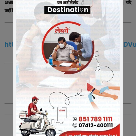
अथवा अन्य लोगो के साथ शारीरिक दूरी का पालन अवश्य करें। भीड़ से बचें। यदि
कहीं किसी दुकान अथवा जगह भीड़ हो तो वहाँ से दूरी बनाए रखें।
Join us On WhatsApp
https://chat.whatsapp.com/DiuOc3D
समाचारो
के
अपडेट
के
लिए
ग्रुप
को
ज्वाइन
करे
|
Join us On Telegram
https://t.me/newsindia365
समाचारो
के
अपडेट
के
लिए
ग्रुप
को
ज्वाइन
करे|