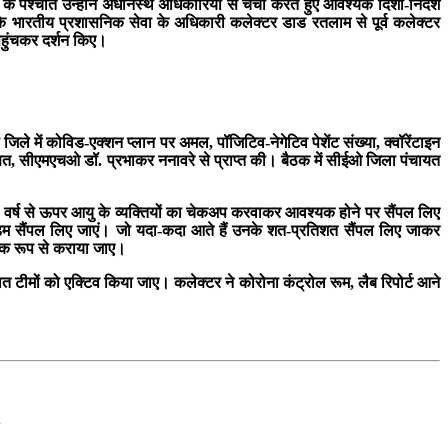
े पश्चात उन्होंने अधीनस्थ अधिकारियों से चर्चा करते हुए आवश्यक दिशा-निर्देश
के भारतीय प्रशासनिक सेवा के अधिकारी कलेक्टर डाड रतलाम से पूर्व कलेक्टर
पहुंचकर दर्शन किए
।
 जिले में कोविड-एक्शन प्लान पर अमल, पॉजिटिव-नेगेटिव पेशेंट संख्या, क्वॉरेंटाइन
षित, सीएमएचओ डॉ. प्रभाकर ननावरे से प्राप्त की
।
बैठक में सीईओ जिला पंचायत
0
वर्ष से ऊपर आयु के व्यक्तियों का चेकअप करवाकर आवश्यक होने पर सैंपल लिए
रेंडम सैंपल लिए जाएं। जो यदा-कदा आते हैं उनके शत-प्रतिशत सैंपल लिए जाकर
्यक रूप से कराया जाए।
ैनात टीमों को एक्टिव किया जाए। कलेक्टर ने कोरोना कंट्रोल रूम
,
लैब रिपोर्ट आने
q