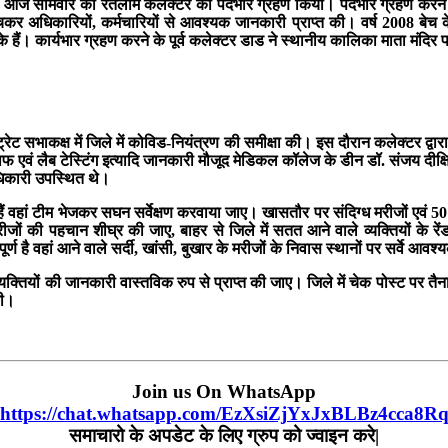
ने आज सोमवार को रतलाम कलेक्टर का पदभार ग्रहण किया
।
पदभार ग्रहण करने क
हुंचकर अधिकारियों, कर्मचारियों से आवश्यक जानकारी प्राप्त की
।
वर्ष 2008 बेच 
 हैं
।
कार्यभार ग्रहण करने के पूर्व कलेक्टर डाड ने स्थानीय कालिका माता मंदिर 
ेट सभाकक्ष में जिले में कोविड-नियंत्रण की समीक्षा की
।
इस दौरान कलेक्टर द्वारा
ाफ एवं लैब टेस्टिंग इत्यादि जानकारी मौजूद मेडिकल कॉलेज के डीन डॉ. संजय दीक्
िकारी उपस्थित थे
।
हे हैं वहां टीम भेजकर सघन सर्वेक्षण करवाया जाए। खासतौर पर संदिग्ध मरीजों एवं
5
 मरीजों की पहचान शीघ्र की जाए
,
बाहर से जिले में सतत आने वाले व्यक्तियों के 
्ण है वहां आने वाले सर्दी
,
खांसी
,
बुखार के मरीजों के निवास स्थानों पर सर्वे आवश
्यक्तियों की जानकारी वास्तविक रुप से प्राप्त की जाए। जिले में चेक पोस्ट पर त
 की।
Join us On WhatsApp
https://chat.whatsapp.com/EzXsiZjYxJxBLBz4cca8R
समाचारो के अपडेट के लिए ग्रुप को ज्वाइन करे|