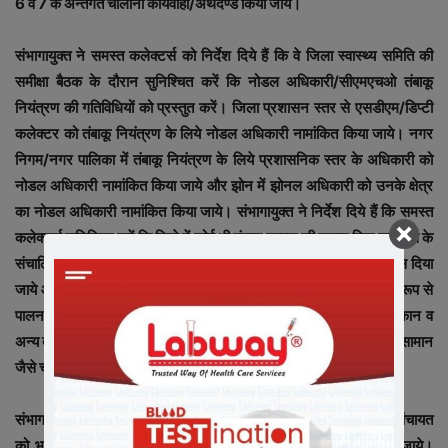
6 व 7 के अन्तर्गत चालानी कार्यवाही/अर्थदण्ड किया जाये।
संभागायुक्त ने समस्त कलेक्टर्स को निर्देश दिये हैं कि वे जिला स्वास्थ्य समिति की
समीक्षा बैठक के दौरान सुनिश्चित करें कि नोडल अधिकारी/सीएमएचओ तंबाकू
नियंत्रण की गतिविधियों को प्रस्तुत करें। जिला प्रशासन स्तर से एसडीएम/डिप्टी
कलेक्टर को तंबाकू नियंत्रण के लिये नोडल अधिकारी नामांकित किया जाये। नगर
निगम/नगर पालिका में तंबाकू नियंत्रण के लिये प्रशासनिक स्तर के अधिकारी को
नोडल अधिकारी नामांकित किया जाये और झोन में झोनल अधिकारी को उनके क्षेत्र
का नोडल अधिकारी नामांकित किया जाये। संभागायुक्त ने निर्देश दिये हैं कि समस्त
कलेक्टर्स सुनिश्चित करें कि जिले में कोई भी तंबाकू उत्पाद की दुकान बिना लायसेंस के
संचालित नहीं की जाये। इसके लिये सभी तंबाकू उत्पाद की दुकानों को लायसेंस दिया
जाये और लायसेंस की शर्तों में तंबाकू नियंत्रण की धारा-5, 6 और 7 का पूर्ण रूप से
पालन करने की शर्त रखी जाये। यह सुनिश्चित किया जाये कि किराने की दुकान व
अन्य दुकानों से तंबाकू उत्पाद न बेचे जायें और तंबाकू उत्पाद की दुकानों से अन्य सामान
जैसे चॉकलेट, कैंडी आदि न बेचे जायें।
संभागायुक्त ने निर्देश दिये हैं कि सम्बन्धित नगर निगम/पालिका/स्मार्ट सिटी/पंचायत
को भारतीय तंबाकू नियंत्रण कानून की धारा-4, 5, 6 व 7 सम्मत बनाया जाये।