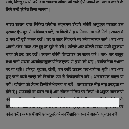
सकें, किन्तु उससे डरे बिना सामान्य जीवन जी सकें ऐसे उपायों का पालन करने के
लिये उन्हें प्रेरित किया जायेगा।
भारत शासन द्वारा चिन्हित कोरोना संक्रमण रोकने संबंधी अनुकूल व्यवहार इस
प्रकार हैं:- दूर से अभिवादन करें, ना किसी से हाथ मिलाए, ना गले मिलें। आपस में
2 गज की दूरी जरूर रखें। घर से बाहर निकलने पर हमेशा मास्क पहनें। बार-बार
अपनी आंख, नाक और मुंह को छूने से बचें। खाँसते और छींकते समय अपने मुंह तथा
नाक को ढक कर रखें। श्वसन संबंधी शिष्टाचार का पालन करें। बार- बार साबुन
तथा पानी अथवा अल्कोहलयुक्त सैनिटाइजर से हाथों को धोएं। सार्वजनिक स्थानों
पर ना थूकें। तंबाकू, गुटका, खैनी, पान आदि खाकर यहां-वहां ना थूकें। बार-बार
छुए जाने वाली सतहों को नियमित रूप से विसंक्रमित करें। अनावश्यक यात्रा से
बचें। कोरोना को लेकर किसी से भेदभाव ना करें। अनावश्यक भीड़ भाड़ इकट्ठा ना
होने दें। अफवाहों पर ध्यान ना दें और सोशल मीडिया पर किसी भी अपुष्ट जानकारी
को प्रसारित ना करें। सूचना के भरोसेमंद स्त्रोतों से ही जानकारी लें, कोरोना के
विषय में जानकारी के लिए भारत शासन अथवा प्रदेश शासन के टोल फ्री नंबर पर
कॉल करें। आपस में सभी एक दूसरे को मनोवैज्ञानिक रूप से सहयोग प्रदान करें।