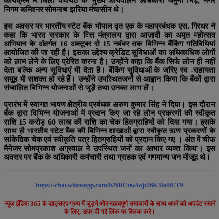
कार्यक्रम में जिला पंचायत की मुख्य कार्यपालन अधिकारी जमुना भिड़े, नगर
निगम कमिश्नर सोमनाथ झरिया मंचासीन थे।
इस अवसर पर भारतीय स्टेट बैंक भोपाल वृत एक के महाप्रबंधक एस. गिरधर ने
कहा कि भारत सरकार के वित्त मंत्रालय द्वारा आज़ादी का अमृत महोत्सव
अभियान के अंतर्गत 16 अक्टूबर से 15 नवंबर तक विभिन्न बैंकिंग गतिविधियां
आयोजित की जा रही है। इसका उद्देश्य क्रेडिट सुविधाओं का अधिकाधिक लोगों
को लाभ लेने के लिए प्रेरित करना है। उन्होंने कहा कि बैंक सिर्फ लोन ही नहीं
देता बल्कि अन्य सुविधाएं भी देता है। बैंकिंग सुविधाओं के जरिए स्व -सहायता
समूह भी सशक्त हो रहे हैं। उन्होंने उपस्थितजनों से आह्वान किया कि बैंकों द्वारा
संचालित विभिन्न योजनाओं से जुड़ें तथा उनका लाभ लें।
प्रारंभ में स्वागत भाषण क्षेत्रीय प्रबंधक अरुण कुमार सिंह ने दिया। इस दौरान
बैंक द्वारा विभिन्न योजनाओं में प्रदान किए जा रहे लोन प्रकरणों की स्वीकृत
राशि 15 करोड़ 60 लाख की राशि का चेक हितग्राहियों को दिया गया। इसके
साथ ही भारतीय स्टेट बैंक की विभिन्न शाखाओं द्वारा स्वीकृत ऋण प्रकरणों के
सांकेतिक चेक एवं स्वीकृति पत्र हितग्राहियों को प्रदान किए गए । अंत में चीफ
मैनेजर सोमप्रकाश अग्रवाल ने उपस्थित जनों का आभार व्यक्त किया। इस
अवसर पर बैंक के अधिकारी कर्मचारी तथा ग्राहक एवं गणमान्य जन मौजूद थे।
https://chat.whatsapp.com/KNRCttw5ojt26K3laIfUT9
न्यूज़ इंडिया 365 के व्हाट्सएप ग्रुप में जुड़ने और महत्वपूर्ण समाचारों के साथ अपने को अपडेट रखने
के लिए, ऊपर दी गई लिंक पर क्लिक करे।