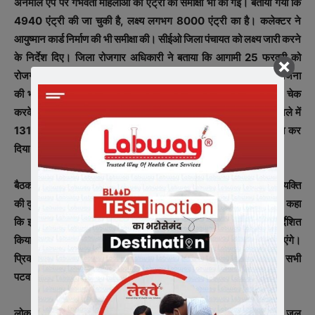
अनमोल एप पर गर्भवती महिलाओं की एंट्री की समीक्षा भी की गई। बताया गया कि
4940 एंट्री की जा चुकी है, लक्ष्य लगभग 8000 एंट्री का है। कलेक्टर ने
आयुष्मान कार्ड निर्माण की भी समीक्षा की। सीईओ जिला पंचायत को लक्ष्य जारी करने
के निर्देश दिए। जिला रोजगार अधिकारी ने बताया कि आगामी 25 फरवरी को
रोजगार मेला आयोजित किया जाएगा। कलेक्टर ने मुख्यमंत्री उद्यम क्रांति योजना
की भी समीक्षा की। महाप्रबंधक उद्योग शर्मा ने बताया गया कि आवेदन लेकर चेक
करके बैंकों को भेजा जा रहा है। उर्वरक उपलब्धता समीक्षा में बताया गया कि जिले में
1315 मेट्रिक टन उर्वरक उपलब्ध है। रावटी में खाद की समस्या का निदान कर
दिया गया है।
बैठक में कलेक्टर द्वारा कृषि विभाग के अधिकारी गोयल द्वारा सैलाना में एक ही व्यक्ति
की दुकान पर बार-बार चेकिंग तथा नमूना लेने पर सख्त नाराजगी व्यक्त की। कहा
कि इस संबंध में शिकायत आई है। कलेक्टर ने सभी संबंधित विभागों को निर्देशित
किया कि बगैर एसडीएम को सूचित किए किसी दुकान से सैंपल नहीं लिए जाएंगे।
प्रिकॉशन डोस लेने की समीक्षा में कलेक्टर ने तहसीलदारों को निर्देश दिए कि सभी
पटवारियों, कोटवारों के शत-प्रतिशत वैक्सीनेशन सुनिश्चित करें।
लोक स्वास्थ्य यांत्रिकी विभाग के तहत जीवन मिशन में सेमलिया ग्राम में नल जल