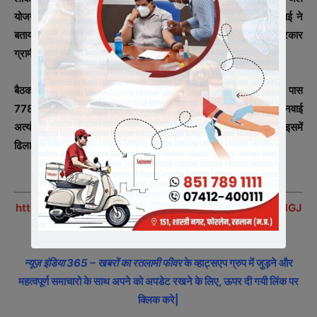
योजना क्रियान्वयन की जानकारी कलेक्टर ने ली। कार्यपालन यंत्री पीएचई ने
बताया कि ठेकेदार को ब्लैक लिस्ट करने के लिए पत्र भेजा जा चुका है, इसी प्रकार
ग्रामीण एसडीएम द्वारा भी नोटिस जारी किया गया है।
बैठक में कलेक्टर ने बताया कि जनसुनवाई व्यवस्था के तहत नगर निगम के पास
778 आवेदन लंबित है जिनका निराकरण करने में देरी की जा रही है। जनसुनवाई
अत्यंत महत्वपूर्ण एवं शासन की सर्वोच्च प्राथमिकता में शामिल है। निगमायुक्त इसमें
ढिलाई नहीं बरते, तत्काल आवेदनों का शत-प्रतिशत निराकरण करें।
https://chat.whatsapp.com/KWFoNgA4EMw9VmZMGJ
mx5l
न्यूज़ इंडिया 365 – खबरों का रतलामी फीवर
के व्हाट्सएप ग्रुप में जुड़ने और
महत्वपूर्ण समाचारो के साथ अपने को अपडेट रखने के लिए, ऊपर दी गयी लिंक पर
क्लिक करे|