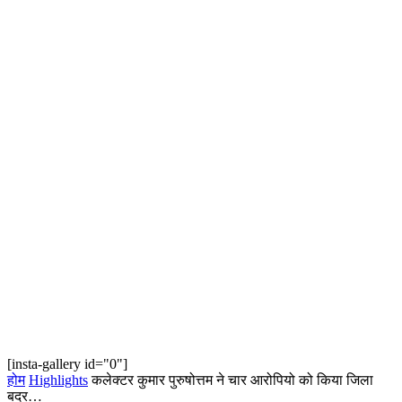
[insta-gallery id="0"]
होम
Highlights
कलेक्टर कुमार पुरुषोत्तम ने चार आरोपियो को किया जिला
बदर…