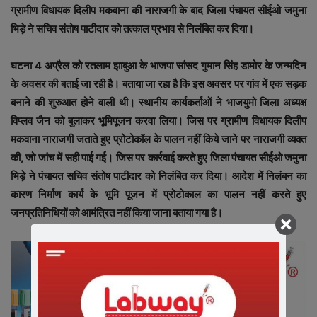
ग्रामीण विधायक दिलीप मकवाना की नाराजगी के बाद जिला पंचायत सीईओ जमुना
भिड़े ने सचिव संतोष पाटीदार को तत्काल प्रभाव से निलंबित कर दिया।
घटना 4 अप्रैल को रतलाम झाबुआ के भाजपा सांसद गुमान सिंह डामोर के जन्मदिन
के अवसर की बताई जा रही है। बताया जा रहा है कि इस अवसर पर गांव में एक सड़क
बनाने की शुरुआत होने वाली थी। स्थानीय कार्यकर्ताओं ने भाजयुमो जिला अध्यक्ष
विप्लव जैन को बुलाकर भूमिपूजन करवा लिया। जिस पर ग्रामीण विधायक दिलीप
मकवाना नाराजगी जताते हुए प्रोटोकॉल के पालन नहीं किये जाने पर नाराजगी व्यक्त
की, जो जांच में सही पाई गई। जिस पर कार्रवाई करते हुए जिला पंचायत सीईओ जमुना
भिड़े ने पंचायत सचिव संतोष पाटीदार को निलंबित कर दिया। आदेश में निलंबन का
कारण निर्माण कार्य के भूमि पूजन में प्रोटोकाल का पालन नहीं करते हुए
जनप्रतिनिधियों को आमंत्रित नहीं किया जाना बताया गया है।