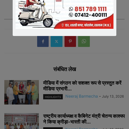
आप स्वयं जुड़े और अपने मित्रो साथियों को भी जोड़े|
संबंधित लेख
मीडिया में संगठन को सशक्त रूप से प्रस्तुत करें
मीडिया प्रभारी...
Neeraj Barmecha
-
July 13, 2026
HIGHLIGHTS
राष्ट्रीय कार्याध्यक्ष व कैबिनेट मंत्री चेतन्य काश्यप
ने किया क्रीड़ा-भारती की...