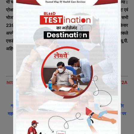
भी चर्चा कर मतदान केंद्र की सभी व्यवस्थाएं सुनिश्चित करने हेतु निर्देशित किया।
प्रेक्षक डॉ. भार्गव द्वारा चुनाव सामग्री वितरण स्थल शासकीय आईटीआई आलोट एवं
भोजाखेडी के 02, कलश्या के 03 मतदान केन्द्रों का अवलोकन किया गया। सभी
239 मतदान दल अपने मतदान केन्द्रों पर पहुंच गए हैं, सभी 23 सेक्टर आफिसर
अपने क्षेत्रों के भ्रमण पर निकल गये हैं। निरीक्षण के दौरान सुश्री मनीषा वास्कले
एसडीएम आलोट, किरण बरबड़े तहसीलदार, मयूर सूर्यवंशी पटवारी आलोट एवं यू.पी.
अहिरवार लाइजनिंग आफीसर उपस्थित थे।
https://chat.whatsapp.com/I3cXSVVXvVF8Xo4OHT2A
9t
न्यूज़ इंडिया 365 – खबरों का रतलामी फीवर
के व्हाट्सएप ग्रुप में जुड़ने और
महत्वपूर्ण समाचारो के साथ अपने को अपडेट रखने के लिए, ऊपर दी गयी लिंक पर
क्लिक करे|