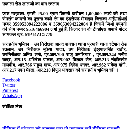
उकाला रोड लालजी का बाग रतलाम
जप्त मश्रुका- एमडी 25.00 ग्राम किमती करीबन 1,00,000 रुपये की तथा
सेमसंग कम्पनी का पुराना काले रंग का एंड्रोयड मोबाइल जिसका आईएमईआई
नम्बर 359053094222086 व 359053094222084 हैं जिसमें जिओ कम्पनी
की सीम नम्बर 9516466904 लगी हुई हैं, सिल्वर रंग की टीव्हीएस अपाचे मोटर
सायकल क्र. MP14ZC5779
सराहनीय भूमिका – उप निरीक्षक आनंद बागवान थाना प्रभारी थाना स्टेशन रोड
रतलाम, उप निरीक्षक मुकेश यादव, उप निरीक्षक इंद्रपालसिंह राठौर,
उपनिरीक्षक अमित शर्मा, प्र.आर.790 राजु अमलियार , प्र.आर.344 मनीष
यादव, आर.15 अभिषेक पाठक, आर.902 विशाल सेन, आर.213 नंदकिशोर
मालवीय, आर.766 राहुल मारू, आर.975 दिनेश धनगर, आर.962 राकेश दांगी,
आर.217 पवन मेहता, आर.218 विपुल भावसार की सराहनीय भूमिका रही ।
Facebook
Twitter
Pinterest
WhatsApp
संबंधित लेख