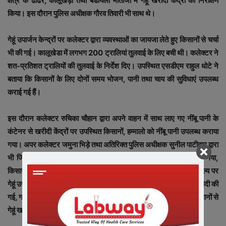
क्षेत्र के ढोढर, कालूखेड़ा तथा बडायला माताजी में गेहूं खरीदी केंद्रों का निरीक्षण
किया। इस दौरान पुलिस अधीक्षक गौरव तिवारी भी साथ थे।
गेहूं उपार्जन केन्द्रों पर कलेक्टर द्वारा व्यवस्थाओं का जायजा लेते हुए किसानों से चर्चा
भी की गई। कालूखेडा में लगभग 200 ट्रालियां तुलवाई के लिए बची थी। कलेक्टर ने
शत-प्रतिशत ट्रालियों की तुलवाई के निर्देश दिए। उपस्थित एसडीएम राहुल धोटे ने
बताया कि किसानों के लिए दोनों समय भोजन, पानी तथा चाय की सुविधाएं उपलब्ध
कराई गई हैं।
इस दौरान कलेक्टर रुचिका चौहान द्वारा अपने वाहन में साथ लाए गए नींबू पानी के
कंटेनर से खरीदी केंद्रों पर उपस्थित किसानों, हम्मालो को नींबू पानी उपलब्ध कराया
गया। अपर कलेक्टर जमुना भिड़े तथा अतिरिक्त पुलिस अधीक्षक सुनील पाटीदार द्वारा
भी जिले के ताल तथा कसारी गेहूं खरीदी केंद्रों पर पहुंचकर निरीक्षण किया गया,
किसानों से चर्चा की गई व्यवस्थाओं का जायजा लिया गया। जिले में समर्थन मूल्य पर
गेहूं उपार्जन कार्य के तहत 26 मई तक 2 लाख 7 हजार मेट्रिक टन गेहूं की खरीदी की
गई, गत वर्ष 61 हजार मेट्रिक टन गेहूं खरीदा गया था। इस वर्ष 31308 किसानों से
गेहूं खरीदा गया है।