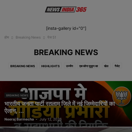
[insta-gallery id="0"]
होम
Breaking News
पेज 51
BREAKING NEWS
BREAKING NEWS
HIGHLIGHTS
उज्जैन
एक कोना सुकून का
खेल
गैजेट
टेक्नोलॉजी
दुनिया
देश
फैशन
फोटोगैलरी
बिज़नेस
मनोरंजन
रतलाम
रतलामी तड़का
राजनीति
राज्य
वीडियो
संस्कृति
सोशल
स्वास्थ्य
BREAKING NEWS
भारतीय जनता पार्टी रतलाम जिले में नई जिम्मेदारियों का
ऐलान, ...
Neeraj Barmecha
-
July 12, 2026