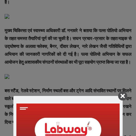
है।
मुख्य चिकित्सा एवं स्वास्थ्य अधिकारी डॉ. ननावरे ने बताया कि पल्स पोलियो अभियान
के तहत समस्त तैयारियां पूर्ण की जा चुकी है। सघन प्रचार-प्रसार के तहत माइक से
उद्घोषणा के अलावा फ्लेक्स, बैनर, दीवार लेखन, नारे लेखन जैसी गतिविधियों द्वारा
अभियान की जानकारी नागरिकों को दी गई है। पल्स पोलियो अभियान के सफल
आयोजन हेतु अशासकीय संगठनों संस्थाओं का भी पूरा सहयोग प्राप्त किया जा रहा है।
बस स्टैंड, रेलवे स्टेशन, निर्माण स्थलों बस और ट्रेन आदि संभावित स्थानों पर मिलने
वाले बच्चों को दवाई पिलाई जाएगी। 07अप्रैल को रविवार होने से शिक्षा विभाग को उन
स्कूलों के खुले रखने तथा महिला बाल विकास विभाग को आंगनवाड़ियों को खुले रखने
के निर्देश भी दिए गए है, जहां पोलियो बूथ कार्य करेंगे। इसके लिए दलों का गठन कर
दिया गया है।