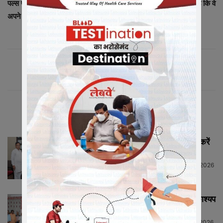
पल्स पोलियो अभियान के संदर्भ में बच्चों के अभिभावकों से अनुरोध किया गया है कि वे
अपने बच्चों को पल्स पोलियो अभियान के प्रथम दिवस ही दवा पिलवा दे।
संबंधित लेख
मीडिया में संगठन को सशक्त रूप से प्रस्तुत करें
मीडिया प्रभारी...
Neeraj Barmecha
-
July 13, 2026
HIGHLIGHTS
राष्ट्रीय कार्याध्यक्ष व कैबिनेट मंत्री चेतन्य काश्यप
ने किया क्रीड़ा-भारती की...
Neeraj Barmecha
-
July 12, 2026
HIGHLIGHTS